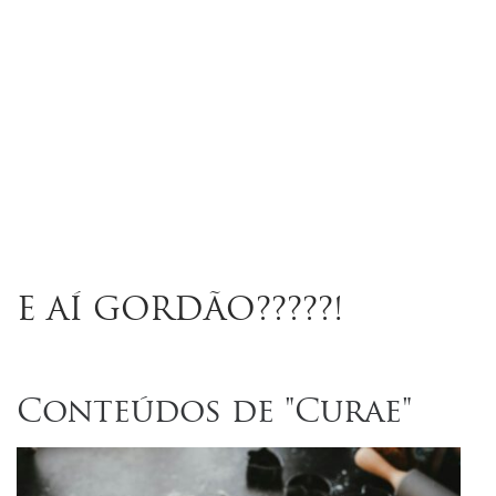
Por
rás
as
anelas:
hef
ânia
E AÍ GORDÃO?????!
Conteúdos de "Curae"